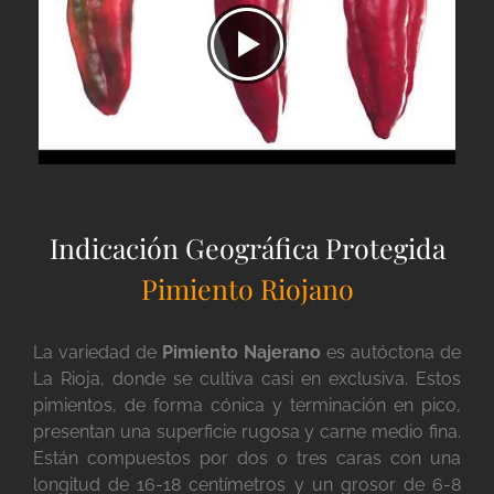
Indicación Geográfica Protegida
Pimiento Riojano
La variedad de
Pimiento Najerano
es autóctona de
La Rioja, donde se cultiva casi en exclusiva. Estos
pimientos, de forma cónica y terminación en pico,
presentan una superficie rugosa y carne medio fina.
Están compuestos por dos o tres caras con una
longitud de 16-18 centímetros y un grosor de 6-8