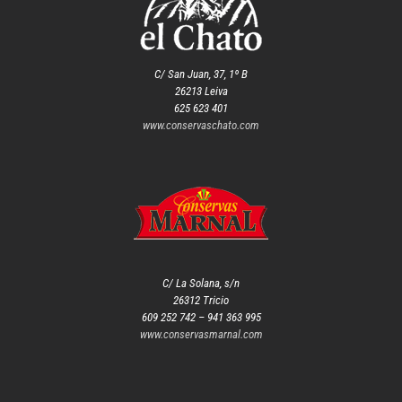
C/ San Juan, 37, 1º B
26213 Leiva
625 623 401
www.conservaschato.com
C/ La Solana, s/n
26312 Tricio
609 252 742 – 941 363 995
www.conservasmarnal.com