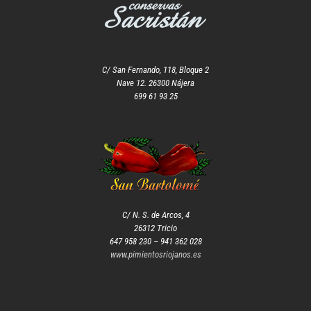
C/ San Fernando, 118, Bloque 2
Nave 12. 26300 Nájera
699 61 93 25
C/ N. S. de Arcos, 4
26312 Tricio
647 958 230 – 941 362 028
www.pimientosriojanos.es