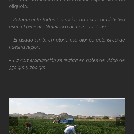
etiqueta.
– Actualmente todos los socios adscritos al Distintivo
asan el pimiento Najerano con horno de leña.
– El asado emite en otoño ese olor característico de
nuestra región.
– La comercialización se realiza en botes de vidrio de
350 grs. y 700 grs.